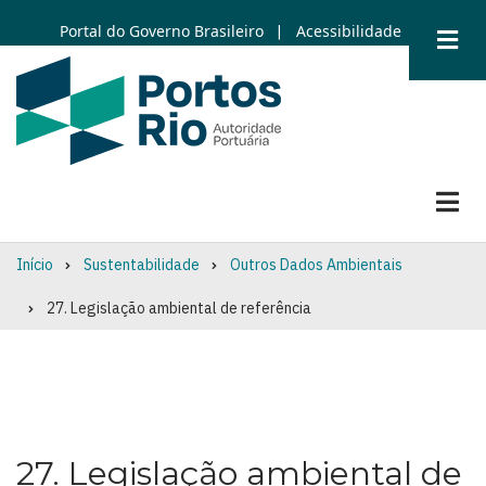
Skip
Portal do Governo Brasileiro
Acessibilidade
|
to
main
content
Início
Sustentabilidade
Outros Dados Ambientais
Breadcrumb
27. Legislação ambiental de referência
27. Legislação ambiental de