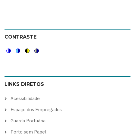
CONTRASTE
Switch
Switch
Switch
Switch
to
to
to
to
color
blue
high
soft
LINKS DIRETOS
theme
theme
visibility
theme
theme
Acessibilidade
Espaço dos Empregados
Guarda Portuária
Porto sem Papel