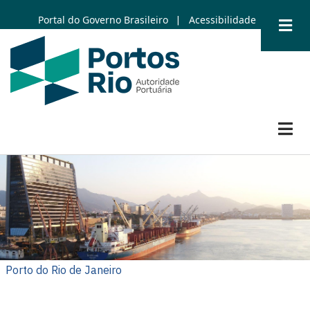
Skip
Portal do Governo Brasileiro
Acessibilidade
|
to
main
content
Porto do Rio de Janeiro
Porto do Rio de Janeiro
Porto de Itaguaí
Porto de Itaguaí
Porto de Niterói
Porto de Angra dos Reis