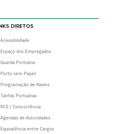
Switch
Switch
Switch
Switch
to
to
to
to
color
blue
high
soft
INKS DIRETOS
theme
theme
visibility
theme
theme
Acessibilidade
Espaço dos Empregados
Guarda Portuária
Porto sem Papel
Programação de Navios
Tarifas Portuárias
RCE / Concorrência
Agendas de Autoridades
Equivalência entre Cargos